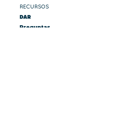
RECURSOS
DAR
Preguntas
frecuentes
EQUIPO DE
SERVICIO
EMPLEOS
MEDIOS DE
COMUNICACIÓN
IGLESIA EN
LÍNEA
MIRAR
PODCAST
SERVICIO