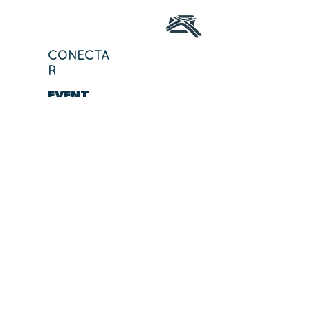
CONECTA
R
EVENT
OS
CURSO
DESCUBRE
MINISTERIOS
STCH
MINISTERIOS
STCH
ORACI
ÓN
MINISTERIOS